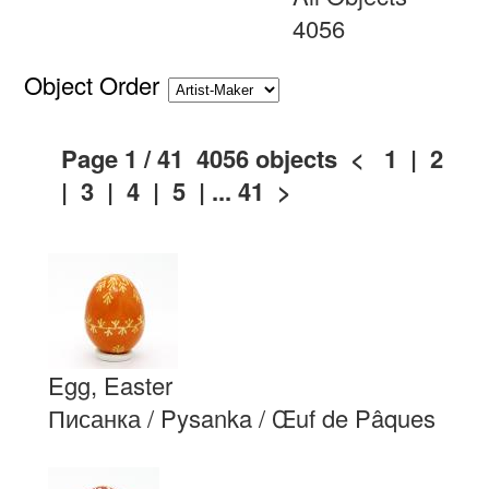
4056
Object Order
Page 1 / 41 4056 objects
<
1 |
2
|
3
|
4
|
5
| ...
41
>
Egg, Easter
Писанка / Pysanka / Œuf de Pâques