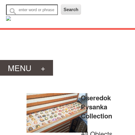
MENU
+
Oseredok
Pysanka
Collection
All Objects